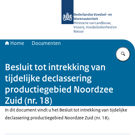
Naar de homepage van NVWA
Nederlandse Voedsel- en
Warenautoriteit
Ministerie van Landbouw,
Visserij, Voedselzekerheid en
Natuur
Home
Documenten
Vu
Besluit tot intrekking van
tijdelijke declassering
productiegebied Noordzee
Zuid (nr. 18)
In dit document vindt u het Besluit tot intrekking van tijdelijke
declassering productiegebied Noordzee Zuid (nr. 18).