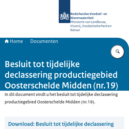
Naar de homepage van NVWA
Nederlandse Voedsel- en
Warenautoriteit
Ministerie van Landbouw,
Visserij, Voedselzekerheid en
Natuur
Home
Documenten
Vu
Besluit tot tijdelijke
declassering productiegebied
Oosterschelde Midden (nr.19)
In dit document vindt u het besluit tot tijdelijke declassering
productiegebied Oosterschelde Midden (nr.19).
Download:
Besluit tot tijdelijke declassering