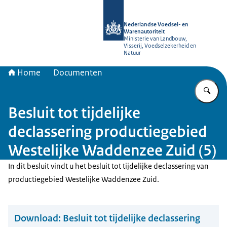
Naar de homepage van NVWA
Nederlandse Voedsel- en
Warenautoriteit
Ministerie van Landbouw,
Visserij, Voedselzekerheid en
Natuur
Home
Documenten
Vu
Besluit tot tijdelijke
declassering productiegebied
Westelijke Waddenzee Zuid (5)
In dit besluit vindt u het besluit tot tijdelijke declassering van
productiegebied Westelijke Waddenzee Zuid.
Download:
Besluit tot tijdelijke declassering