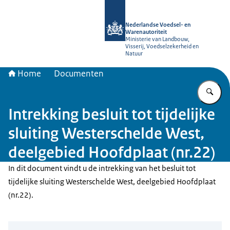
Naar de homepage van NVWA
Nederlandse Voedsel- en
Warenautoriteit
Ministerie van Landbouw,
Visserij, Voedselzekerheid en
Natuur
Home
Documenten
Vu
Intrekking besluit tot tijdelijke
sluiting Westerschelde West,
deelgebied Hoofdplaat (nr.22)
In dit document vindt u de intrekking van het besluit tot
tijdelijke sluiting Westerschelde West, deelgebied Hoofdplaat
(nr.22).