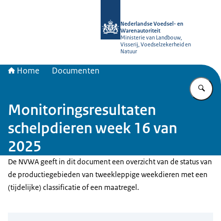
Naar de homepage van NVWA
Nederlandse Voedsel- en
Warenautoriteit
Ministerie van Landbouw,
Visserij, Voedselzekerheid en
Natuur
Home
Documenten
Vu
Monitoringsresultaten
schelpdieren week 16 van
2025
De NVWA geeft in dit document een overzicht van de status van
de productiegebieden van tweekleppige weekdieren met een
(tijdelijke) classificatie of een maatregel.