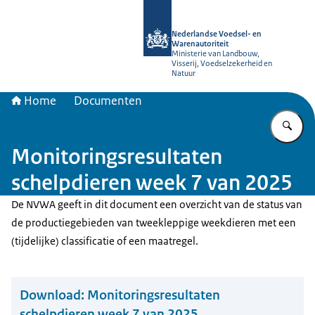
Naar de homepage van NVWA
Nederlandse Voedsel- en
Warenautoriteit
Ministerie van Landbouw,
Visserij, Voedselzekerheid en
Natuur
Home
Documenten
Vu
Monitoringsresultaten
schelpdieren week 7 van 2025
De NVWA geeft in dit document een overzicht van de status van
de productiegebieden van tweekleppige weekdieren met een
(tijdelijke) classificatie of een maatregel.
Download:
Monitoringsresultaten
schelpdieren week 7 van 2025