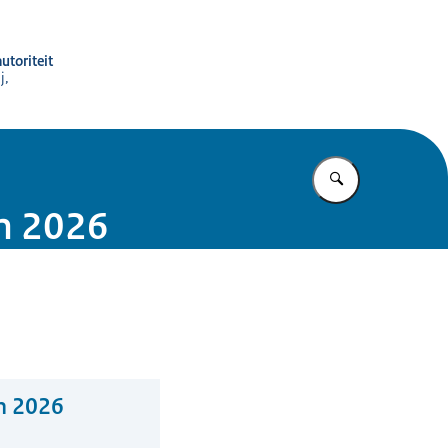
utoriteit
j,
Vul in wat u z
an 2026
n 2026