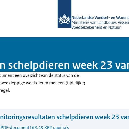
Naar de homepage van NVWA
Nederlandse Voedsel- en Warena
Ministerie van Landbouw, Visseri
Voedselzekerheid en Natuur
n schelpdieren week 23 v
cument een overzicht van de status van de
weekleppige weekdieren met een (tijdelijke)
regel.
itoringsresultaten schelpdieren week 23 va
6
PDF-document
163.49 KB
2 pagina's