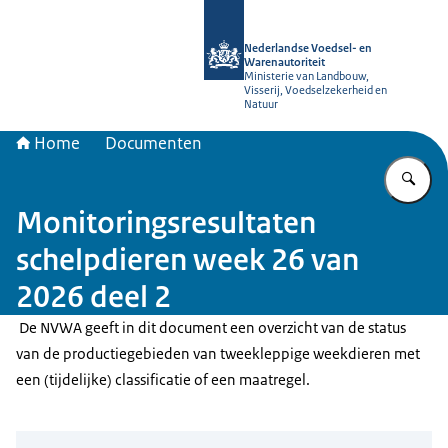
Naar de homepage van NVWA
Nederlandse Voedsel- en
Warenautoriteit
Ministerie van Landbouw,
Visserij, Voedselzekerheid en
Natuur
Home
Documenten
Vu
Monitoringsresultaten
schelpdieren week 26 van
2026 deel 2
De NVWA geeft in dit document een overzicht van de status
van de productiegebieden van tweekleppige weekdieren met
een (tijdelijke) classificatie of een maatregel.