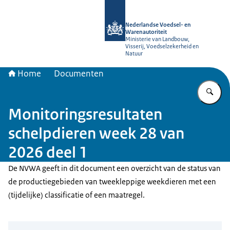
Naar de homepage van NVWA
Nederlandse Voedsel- en
Warenautoriteit
Ministerie van Landbouw,
Visserij, Voedselzekerheid en
Natuur
Home
Documenten
Vu
Monitoringsresultaten
schelpdieren week 28 van
2026 deel 1
De NVWA geeft in dit document een overzicht van de status van
de productiegebieden van tweekleppige weekdieren met een
(tijdelijke) classificatie of een maatregel.