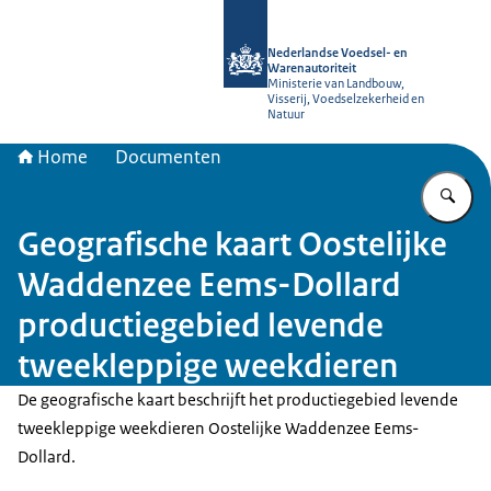
Naar de homepage van NVWA
Nederlandse Voedsel- en
Warenautoriteit
Ministerie van Landbouw,
Visserij, Voedselzekerheid en
Natuur
Home
Documenten
Vu
Geografische kaart Oostelijke
Waddenzee Eems-Dollard
productiegebied levende
tweekleppige weekdieren
De geografische kaart beschrijft het productiegebied levende
tweekleppige weekdieren Oostelijke Waddenzee Eems-
Dollard.