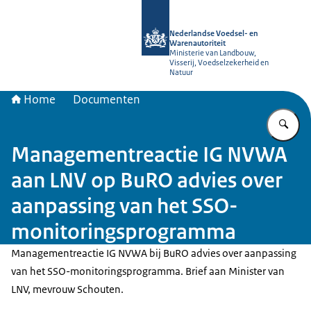
Naar de homepage van NVWA
Nederlandse Voedsel- en
Warenautoriteit
Ministerie van Landbouw,
Visserij, Voedselzekerheid en
Natuur
Home
Documenten
Vu
Managementreactie IG NVWA
aan LNV op BuRO advies over
aanpassing van het SSO-
monitoringsprogramma
Managementreactie IG NVWA bij BuRO advies over aanpassing
van het SSO-monitoringsprogramma. Brief aan Minister van
LNV, mevrouw Schouten.