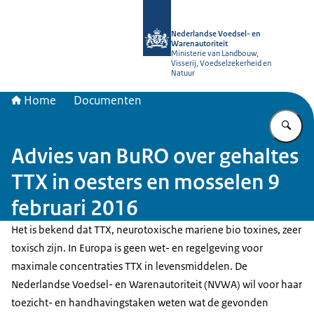
Naar de homepage van NVWA
Nederlandse Voedsel- en
Warenautoriteit
Ministerie van Landbouw,
Visserij, Voedselzekerheid en
Natuur
Home
Documenten
Vu
Advies van BuRO over gehaltes
TTX in oesters en mosselen 9
februari 2016
Het is bekend dat TTX, neurotoxische mariene bio toxines, zeer
toxisch zijn. In Europa is geen wet- en regelgeving voor
maximale concentraties TTX in levensmiddelen. De
Nederlandse Voedsel- en Warenautoriteit (NVWA) wil voor haar
toezicht- en handhavingstaken weten wat de gevonden