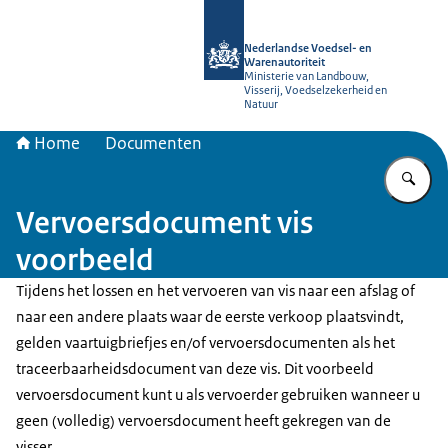
Naar de homepage van NVWA
Nederlandse Voedsel- en
Warenautoriteit
Ministerie van Landbouw,
Visserij, Voedselzekerheid en
Natuur
Home
Documenten
Vu
Vervoersdocument vis
voorbeeld
Tijdens het lossen en het vervoeren van vis naar een afslag of
naar een andere plaats waar de eerste verkoop plaatsvindt,
gelden vaartuigbriefjes en/of vervoersdocumenten als het
traceerbaarheidsdocument van deze vis. Dit voorbeeld
vervoersdocument kunt u als vervoerder gebruiken wanneer u
geen (volledig) vervoersdocument heeft gekregen van de
visser.