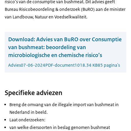
risico’s van de consumptie van bushmeat. Dit advies geeft
Bureau Risicobeoordeling & onderzoek (BuRO) aan de minister
van Landbouw, Natuur en Voedselkwaliteit.
Download:
Advies van BuRO over Consumptie
van bushmeat: beoordeling van
microbiologische en chemische risico’s
Advies
07-06-2024
PDF-document
1018.34 KB
85 pagina's
Specifieke adviezen
Breng de omvang van de illegale import van bushmeat in
Nederland in beeld.
Laat onderzoeken:
van welke diersoorten in beslag genomen bushmeat