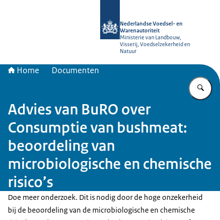
Naar de homepage van NVWA
Nederlandse Voedsel- en
Warenautoriteit
Ministerie van Landbouw,
Visserij, Voedselzekerheid en
Natuur
Home
Documenten
Vu
Advies van BuRO over
Consumptie van bushmeat:
beoordeling van
microbiologische en chemische
risico’s
Doe meer onderzoek. Dit is nodig door de hoge onzekerheid
bij de beoordeling van de microbiologische en chemische