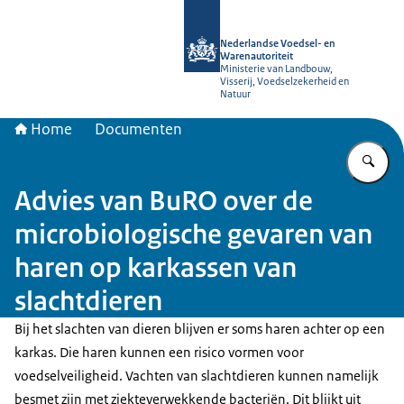
Naar de homepage van NVWA
Nederlandse Voedsel- en
Warenautoriteit
Ministerie van Landbouw,
Visserij, Voedselzekerheid en
Natuur
Home
Documenten
Vu
Advies van BuRO over de
microbiologische gevaren van
haren op karkassen van
slachtdieren
Bij het slachten van dieren blijven er soms haren achter op een
karkas. Die haren kunnen een risico vormen voor
voedselveiligheid. Vachten van slachtdieren kunnen namelijk
besmet zijn met ziekteverwekkende bacteriën. Dit blijkt uit