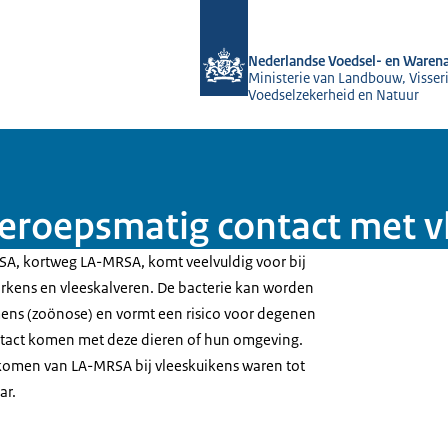
Naar de homepage van NVWA
Nederlandse Voedsel- en Warena
Ministerie van Landbouw, Visseri
Voedselzekerheid en Natuur
beroepsmatig contact met v
SA, kortweg LA-MRSA, komt veelvuldig voor bij
arkens en vleeskalveren. De bacterie kan worden
ens (zoönose) en vormt een risico voor degenen
ntact komen met deze dieren of hun omgeving.
komen van LA-MRSA bij vleeskuikens waren tot
ar.