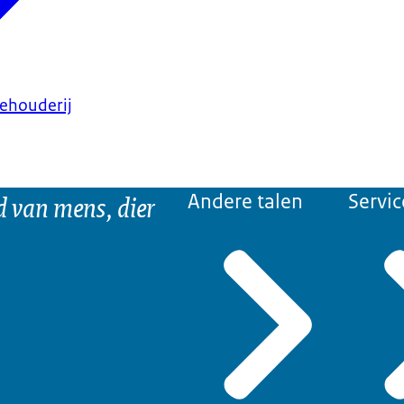
eehouderij
d van mens, dier
Andere talen
Servic