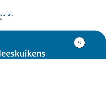
utoriteit
j,
Vul in wat u z
leeskuikens