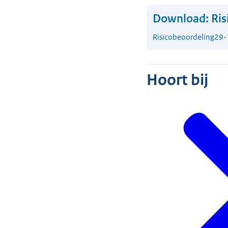
Download:
Ris
Risicobeoordeling
29-
Hoort bij