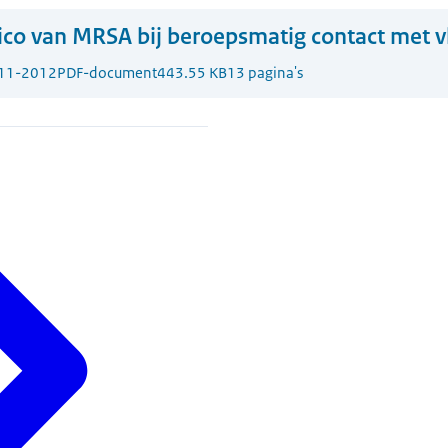
ico van MRSA bij beroepsmatig contact met 
11-2012
PDF-document
443.55 KB
13 pagina's