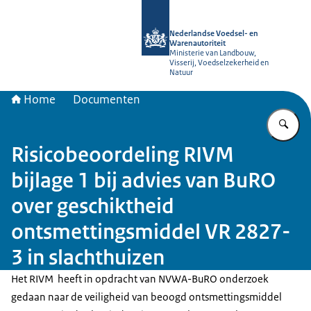
Naar de homepage van NVWA
Nederlandse Voedsel- en
Warenautoriteit
Ministerie van Landbouw,
Visserij, Voedselzekerheid en
Natuur
Home
Documenten
Vu
Risicobeoordeling RIVM
bijlage 1 bij advies van BuRO
over geschiktheid
ontsmettingsmiddel VR 2827-
3 in slachthuizen
Het RIVM heeft in opdracht van NVWA-BuRO onderzoek
gedaan naar de veiligheid van beoogd ontsmettingsmiddel