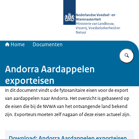
Naar de homepage van NVWA
Nederlandse Voedsel- en
Warenautoriteit
Ministerie van Landbouw,
Visserij, Voedselzekerheid en
Natuur
Home
Documenten
Vu
Andorra Aardappelen
exporteisen
In dit document vindt u de fytosanitaire eisen voor de export
van aardappelen naar Andorra. Het overzicht is gebaseerd op
de eisen die bij de NVWA van het ontvangende land bekend
zijn. Exporteurs moeten zelf nagaan of deze eisen actueel zijn.
Download:
Andorra Aardappelen exporteisen