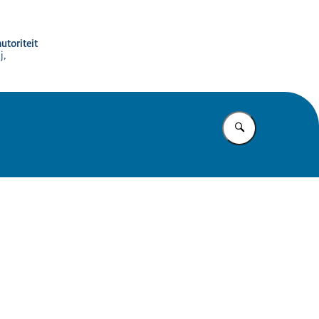
utoriteit
j,
Vul in wat u z