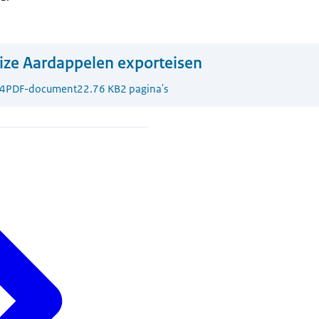
ize Aardappelen exporteisen
4
PDF-document
22.76 KB
2 pagina's