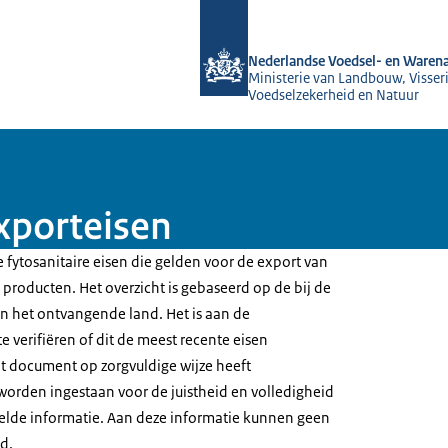
Naar de homepage van NVWA
Nederlandse Voedsel- en Warena
Ministerie van Landbouw, Visseri
Voedselzekerheid en Natuur
xporteisen
 fytosanitaire eisen die gelden voor de export van
producten. Het overzicht is gebaseerd op de bij de
 het ontvangende land. Het is aan de
e verifiëren of dit de meest recente eisen
t document op zorgvuldige wijze heeft
worden ingestaan voor de juistheid en volledigheid
elde informatie. Aan deze informatie kunnen geen
d.