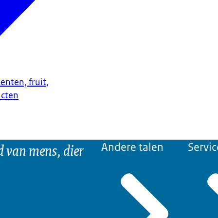
enten, fruit,
ucten
d van mens, dier
Andere talen
Servic