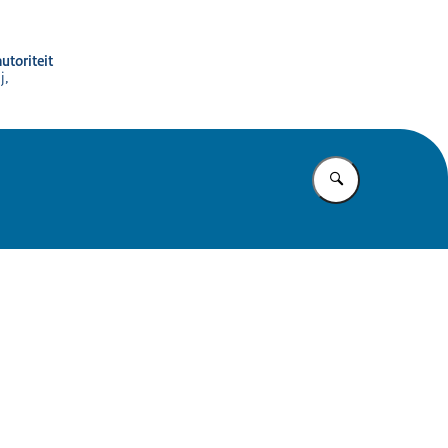
utoriteit
j,
Vul in wat u z