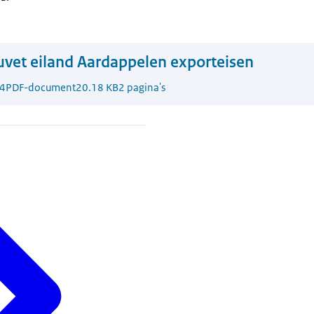
vet eiland Aardappelen exporteisen
4
PDF-document
20.18 KB
2 pagina's