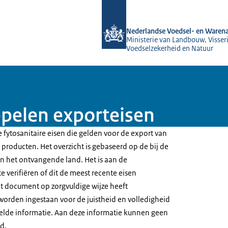
Naar de homepage van NVWA
Nederlandse Voedsel- en Warena
Ministerie van Landbouw, Visseri
Voedselzekerheid en Natuur
pelen exporteisen
 fytosanitaire eisen die gelden voor de export van
producten. Het overzicht is gebaseerd op de bij de
 het ontvangende land. Het is aan de
e verifiëren of dit de meest recente eisen
t document op zorgvuldige wijze heeft
worden ingestaan voor de juistheid en volledigheid
elde informatie. Aan deze informatie kunnen geen
d.