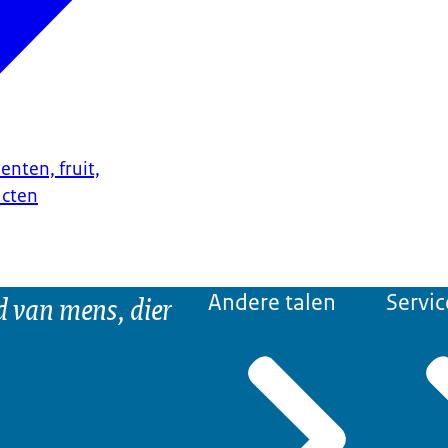
enten, fruit,
ucten
d van mens, dier
Andere talen
Servic