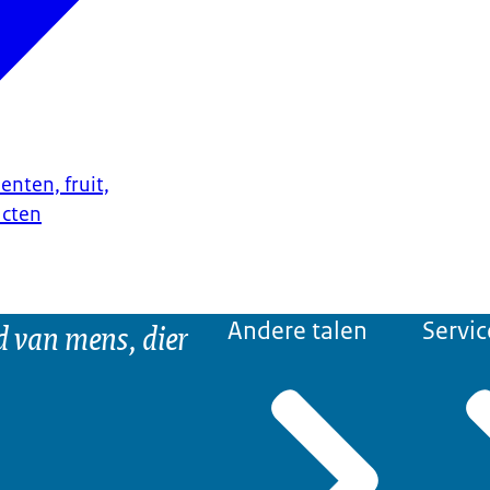
enten, fruit,
ucten
d van mens, dier
Andere talen
Servic