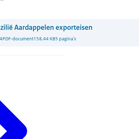
zilië Aardappelen exporteisen
4
PDF-document
158.44 KB
5 pagina's