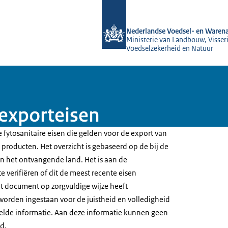
Naar de homepage van NVWA
Nederlandse Voedsel- en Warena
Ministerie van Landbouw, Visseri
Voedselzekerheid en Natuur
 exporteisen
 fytosanitaire eisen die gelden voor de export van
producten. Het overzicht is gebaseerd op de bij de
 het ontvangende land. Het is aan de
e verifiëren of dit de meest recente eisen
t document op zorgvuldige wijze heeft
worden ingestaan voor de juistheid en volledigheid
elde informatie. Aan deze informatie kunnen geen
d.