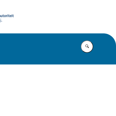
utoriteit
j,
Vul in wat u z