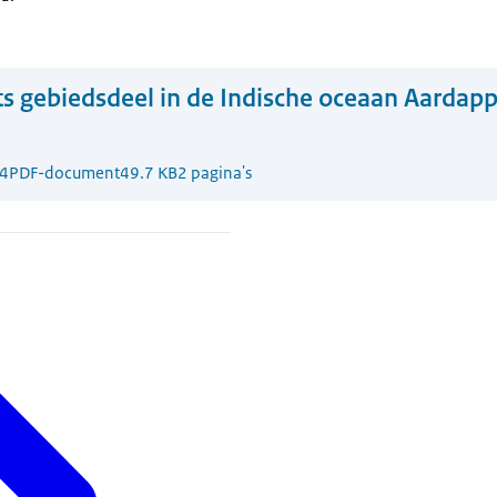
ts gebiedsdeel in de Indische oceaan Aardap
4
PDF-document
49.7 KB
2 pagina's