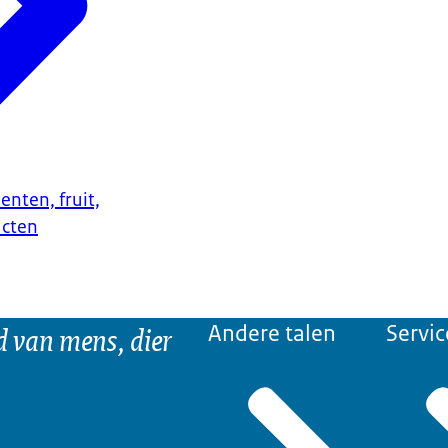
enten, fruit,
ucten
d van mens, dier
Andere talen
Servic