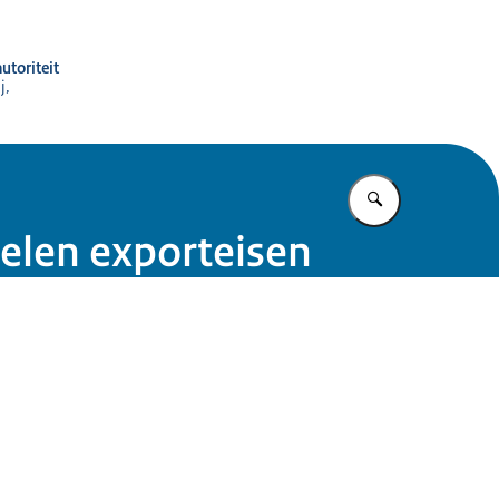
utoriteit
j,
Vul in wat u z
pelen exporteisen