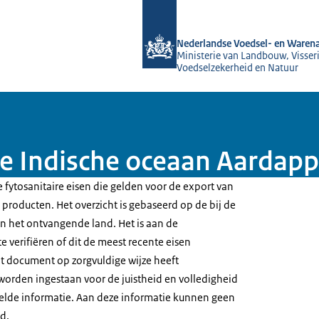
Naar de homepage van NVWA
Nederlandse Voedsel- en Warena
Ministerie van Landbouw, Visseri
Voedselzekerheid en Natuur
 de Indische oceaan Aardap
 fytosanitaire eisen die gelden voor de export van
producten. Het overzicht is gebaseerd op de bij de
 het ontvangende land. Het is aan de
e verifiëren of dit de meest recente eisen
t document op zorgvuldige wijze heeft
worden ingestaan voor de juistheid en volledigheid
elde informatie. Aan deze informatie kunnen geen
d.