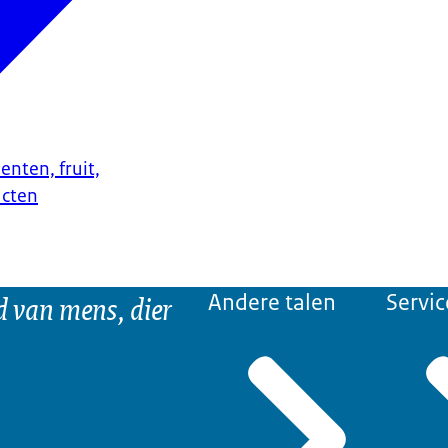
enten, fruit,
ucten
d van mens, dier
Andere talen
Servic