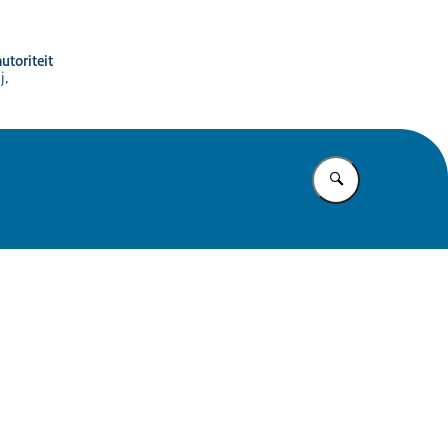
utoriteit
j,
Vul in wat u z