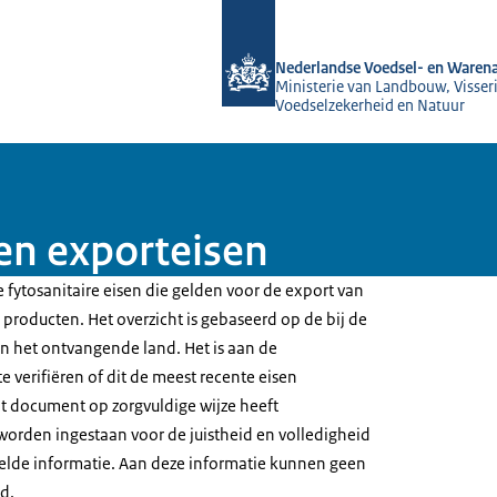
Naar de homepage van NVWA
Nederlandse Voedsel- en Warena
Ministerie van Landbouw, Visseri
Voedselzekerheid en Natuur
n exporteisen
 fytosanitaire eisen die gelden voor de export van
producten. Het overzicht is gebaseerd op de bij de
 het ontvangende land. Het is aan de
e verifiëren of dit de meest recente eisen
t document op zorgvuldige wijze heeft
worden ingestaan voor de juistheid en volledigheid
elde informatie. Aan deze informatie kunnen geen
d.