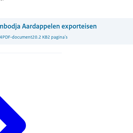
mbodja Aardappelen exporteisen
4
PDF-document
20.2 KB
2 pagina's