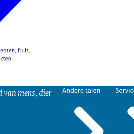
enten, fruit,
ucten
d van mens, dier
Andere talen
Servic