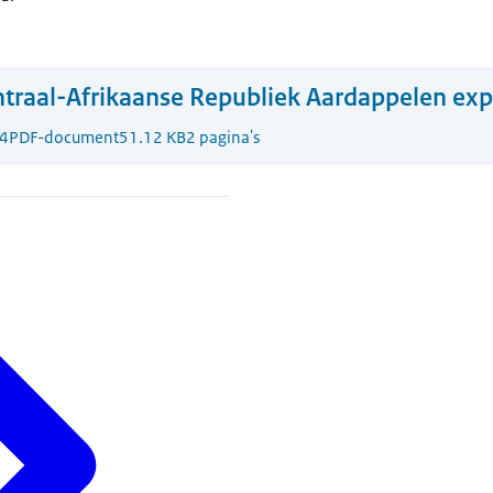
traal-Afrikaanse Republiek Aardappelen exp
4
PDF-document
51.12 KB
2 pagina's