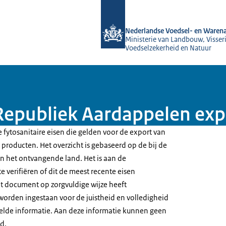
Naar de homepage van NVWA
Nederlandse Voedsel- en Warena
Ministerie van Landbouw, Visseri
Voedselzekerheid en Natuur
Republiek Aardappelen exp
 fytosanitaire eisen die gelden voor de export van
producten. Het overzicht is gebaseerd op de bij de
 het ontvangende land. Het is aan de
e verifiëren of dit de meest recente eisen
t document op zorgvuldige wijze heeft
worden ingestaan voor de juistheid en volledigheid
elde informatie. Aan deze informatie kunnen geen
d.