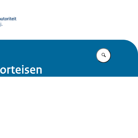
utoriteit
j,
Vul in wat u z
orteisen