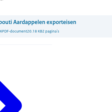
bouti Aardappelen exporteisen
4
PDF-document
20.18 KB
2 pagina's