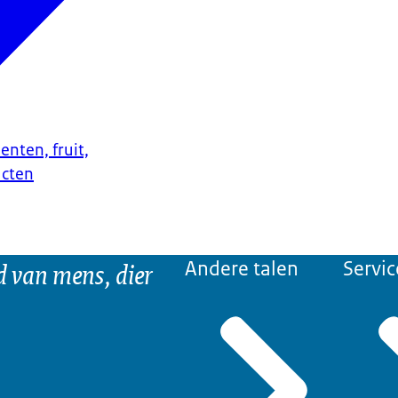
enten, fruit,
ucten
d van mens, dier
Andere talen
Servic