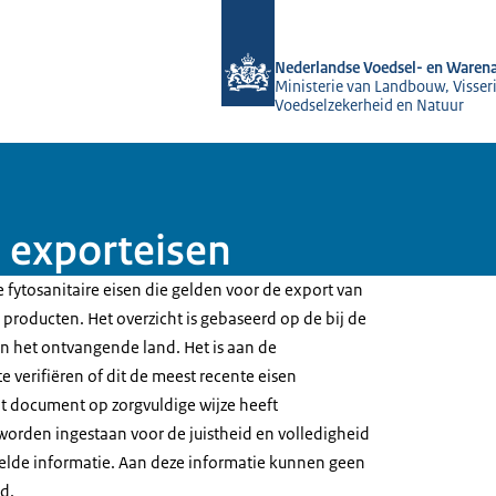
Naar de homepage van NVWA
Nederlandse Voedsel- en Warena
Ministerie van Landbouw, Visseri
Voedselzekerheid en Natuur
 exporteisen
 fytosanitaire eisen die gelden voor de export van
producten. Het overzicht is gebaseerd op de bij de
 het ontvangende land. Het is aan de
e verifiëren of dit de meest recente eisen
t document op zorgvuldige wijze heeft
worden ingestaan voor de juistheid en volledigheid
elde informatie. Aan deze informatie kunnen geen
d.