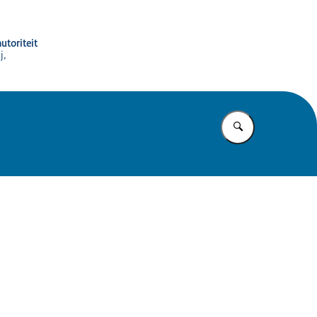
utoriteit
j,
Vul in wat u z