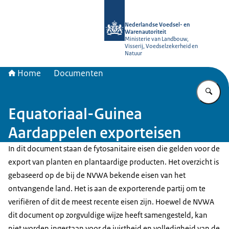
Naar de homepage van NVWA
Nederlandse Voedsel- en
Warenautoriteit
Ministerie van Landbouw,
Visserij, Voedselzekerheid en
Natuur
Home
Documenten
Vu
Equatoriaal-Guinea
Aardappelen exporteisen
In dit document staan de fytosanitaire eisen die gelden voor de
export van planten en plantaardige producten. Het overzicht is
gebaseerd op de bij de NVWA bekende eisen van het
ontvangende land. Het is aan de exporterende partij om te
verifiëren of dit de meest recente eisen zijn. Hoewel de NVWA
dit document op zorgvuldige wijze heeft samengesteld, kan
niet worden ingestaan voor de juistheid en volledigheid van de