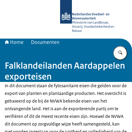
Naar de homepage van NVWA
Nederlandse Voedsel- en
Warenautoriteit
Ministerie van Landbouw,
Visserij, Voedselzekerheid en
Natuur
Home
Documenten
Vu
Falklandeilanden Aardappelen
exporteisen
In dit document staan de fytosanitaire eisen die gelden voor de
export van planten en plantaardige producten. Het overzicht is
gebaseerd op de bij de NVWA bekende eisen van het
ontvangende land. Het is aan de exporterende partij om te
verifiëren of dit de meest recente eisen zijn. Hoewel de NVWA
dit document op zorgvuldige wijze heeft samengesteld, kan
niet worden ingestaan voor de juistheid en volledigheid van de