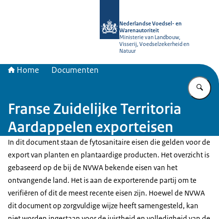
Naar de homepage van NVWA
Nederlandse Voedsel- en
Warenautoriteit
Ministerie van Landbouw,
Visserij, Voedselzekerheid en
Natuur
Home
Documenten
Vu
Franse Zuidelijke Territoria
Aardappelen exporteisen
In dit document staan de fytosanitaire eisen die gelden voor de
export van planten en plantaardige producten. Het overzicht is
gebaseerd op de bij de NVWA bekende eisen van het
ontvangende land. Het is aan de exporterende partij om te
verifiëren of dit de meest recente eisen zijn. Hoewel de NVWA
dit document op zorgvuldige wijze heeft samengesteld, kan
niet worden ingestaan voor de juistheid en volledigheid van de