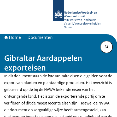
Naar de homepage van NVWA
Nederlandse Voedsel- en
Warenautoriteit
Ministerie van Landbouw,
Visserij, Voedselzekerheid en
Natuur
Home
Documenten
Vu
Gibraltar Aardappelen
exporteisen
In dit document staan de fytosanitaire eisen die gelden voor de
export van planten en plantaardige producten. Het overzicht is
gebaseerd op de bij de NVWA bekende eisen van het
ontvangende land. Het is aan de exporterende partij om te
verifiëren of dit de meest recente eisen zijn. Hoewel de NVWA
dit document op zorgvuldige wijze heeft samengesteld, kan
niet worden ingestaan voor de juistheid en volledigheid van de