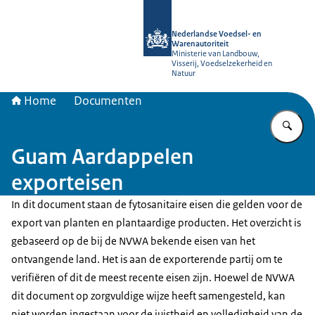
Naar de homepage van NVWA
Nederlandse Voedsel- en
Warenautoriteit
Ministerie van Landbouw,
Visserij, Voedselzekerheid en
Natuur
Home
Documenten
Vu
Guam Aardappelen
exporteisen
In dit document staan de fytosanitaire eisen die gelden voor de
export van planten en plantaardige producten. Het overzicht is
gebaseerd op de bij de NVWA bekende eisen van het
ontvangende land. Het is aan de exporterende partij om te
verifiëren of dit de meest recente eisen zijn. Hoewel de NVWA
dit document op zorgvuldige wijze heeft samengesteld, kan
niet worden ingestaan voor de juistheid en volledigheid van de