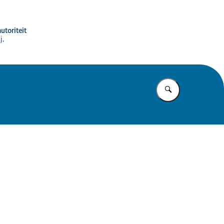
utoriteit
j,
Vul in wat u z