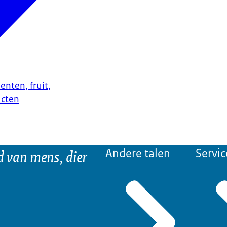
enten, fruit,
ucten
d van mens, dier
Andere talen
Servic