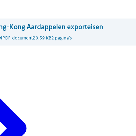
ng-Kong Aardappelen exporteisen
4
PDF-document
20.39 KB
2 pagina's