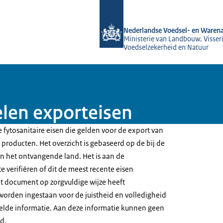
Naar de homepage van NVWA
Nederlandse Voedsel- en Warena
Ministerie van Landbouw, Visseri
Voedselzekerheid en Natuur
len exporteisen
 fytosanitaire eisen die gelden voor de export van
producten. Het overzicht is gebaseerd op de bij de
 het ontvangende land. Het is aan de
e verifiëren of dit de meest recente eisen
t document op zorgvuldige wijze heeft
worden ingestaan voor de juistheid en volledigheid
elde informatie. Aan deze informatie kunnen geen
d.