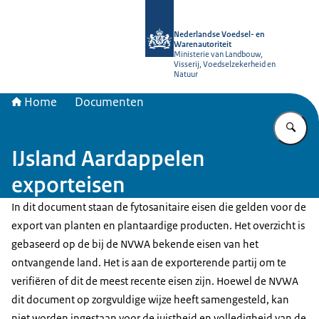
Naar de homepage van NVWA
Nederlandse Voedsel- en
Warenautoriteit
Ministerie van Landbouw,
Visserij, Voedselzekerheid en
Natuur
Home
Documenten
Vu
IJsland Aardappelen
exporteisen
In dit document staan de fytosanitaire eisen die gelden voor de
export van planten en plantaardige producten. Het overzicht is
gebaseerd op de bij de NVWA bekende eisen van het
ontvangende land. Het is aan de exporterende partij om te
verifiëren of dit de meest recente eisen zijn. Hoewel de NVWA
dit document op zorgvuldige wijze heeft samengesteld, kan
niet worden ingestaan voor de juistheid en volledigheid van de