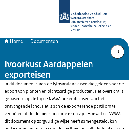
Naar de homepage van NVWA
Nederlandse Voedsel- en
Warenautoriteit
Ministerie van Landbouw,
Visserij, Voedselzekerheid en
Natuur
Home
Documenten
Vu
Ivoorkust Aardappelen
exporteisen
In dit document staan de fytosanitaire eisen die gelden voor de
export van planten en plantaardige producten. Het overzicht is
gebaseerd op de bij de NVWA bekende eisen van het
ontvangende land. Het is aan de exporterende partij om te
verifiëren of dit de meest recente eisen zijn. Hoewel de NVWA
dit document op zorgvuldige wijze heeft samengesteld, kan
niet worden ingestaan voor de juistheid en volledigheid van de