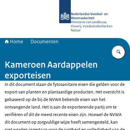
Naar de homepage van NVWA
Nederlandse Voedsel- en
Warenautoriteit
Ministerie van Landbouw,
Visserij, Voedselzekerheid en
Natuur
Home
Documenten
Vu
Kameroen Aardappelen
exporteisen
In dit document staan de fytosanitaire eisen die gelden voor de
export van planten en plantaardige producten. Het overzicht is
gebaseerd op de bij de NVWA bekende eisen van het
ontvangende land. Het is aan de exporterende partij om te
verifiëren of dit de meest recente eisen zijn. Hoewel de NVWA
dit document op zorgvuldige wijze heeft samengesteld, kan
niet worden ingestaan voor de juistheid en volledigheid van de