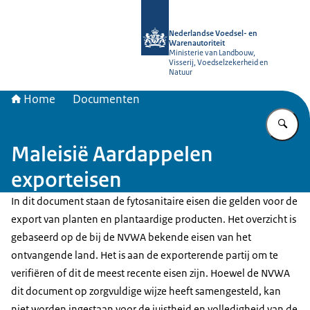
Naar de homepage van NVWA
Nederlandse Voedsel- en
Warenautoriteit
Ministerie van Landbouw,
Visserij, Voedselzekerheid en
Natuur
Home
Documenten
Vu
Maleisië Aardappelen
exporteisen
In dit document staan de fytosanitaire eisen die gelden voor de
export van planten en plantaardige producten. Het overzicht is
gebaseerd op de bij de NVWA bekende eisen van het
ontvangende land. Het is aan de exporterende partij om te
verifiëren of dit de meest recente eisen zijn. Hoewel de NVWA
dit document op zorgvuldige wijze heeft samengesteld, kan
niet worden ingestaan voor de juistheid en volledigheid van de