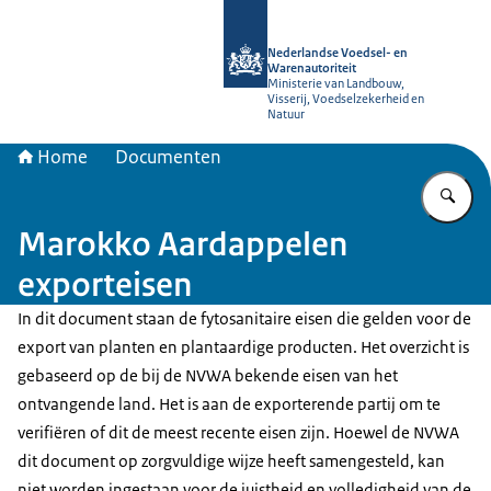
Naar de homepage van NVWA
Nederlandse Voedsel- en
Warenautoriteit
Ministerie van Landbouw,
Visserij, Voedselzekerheid en
Natuur
Home
Documenten
Vu
Marokko Aardappelen
exporteisen
In dit document staan de fytosanitaire eisen die gelden voor de
export van planten en plantaardige producten. Het overzicht is
gebaseerd op de bij de NVWA bekende eisen van het
ontvangende land. Het is aan de exporterende partij om te
verifiëren of dit de meest recente eisen zijn. Hoewel de NVWA
dit document op zorgvuldige wijze heeft samengesteld, kan
niet worden ingestaan voor de juistheid en volledigheid van de