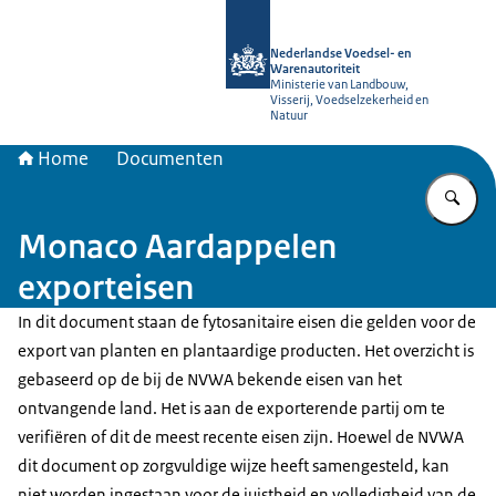
Naar de homepage van NVWA
Nederlandse Voedsel- en
Warenautoriteit
Ministerie van Landbouw,
Visserij, Voedselzekerheid en
Natuur
Home
Documenten
Vu
Monaco Aardappelen
exporteisen
In dit document staan de fytosanitaire eisen die gelden voor de
export van planten en plantaardige producten. Het overzicht is
gebaseerd op de bij de NVWA bekende eisen van het
ontvangende land. Het is aan de exporterende partij om te
verifiëren of dit de meest recente eisen zijn. Hoewel de NVWA
dit document op zorgvuldige wijze heeft samengesteld, kan
niet worden ingestaan voor de juistheid en volledigheid van de