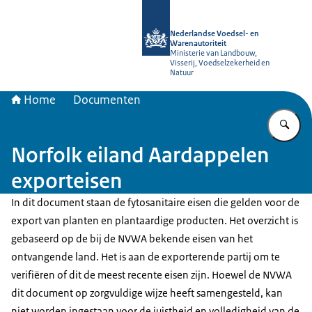
Naar de homepage van NVWA
Nederlandse Voedsel- en
Warenautoriteit
Ministerie van Landbouw,
Visserij, Voedselzekerheid en
Natuur
Home
Documenten
Vu
Norfolk eiland Aardappelen
exporteisen
In dit document staan de fytosanitaire eisen die gelden voor de
export van planten en plantaardige producten. Het overzicht is
gebaseerd op de bij de NVWA bekende eisen van het
ontvangende land. Het is aan de exporterende partij om te
verifiëren of dit de meest recente eisen zijn. Hoewel de NVWA
dit document op zorgvuldige wijze heeft samengesteld, kan
niet worden ingestaan voor de juistheid en volledigheid van de