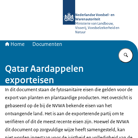
Naar de homepage van NVWA
Nederlandse Voedsel- en
Warenautoriteit
Ministerie van Landbouw,
Visserij, Voedselzekerheid en
Natuur
Home
Documenten
Vu
Qatar Aardappelen
exporteisen
In dit document staan de fytosanitaire eisen die gelden voor de
export van planten en plantaardige producten. Het overzicht is
gebaseerd op de bij de NVWA bekende eisen van het
ontvangende land. Het is aan de exporterende partij om te
verifiëren of dit de meest recente eisen zijn. Hoewel de NVWA
dit document op zorgvuldige wijze heeft samengesteld, kan
niet worden ingestaan voor de juistheid en volledigheid van de