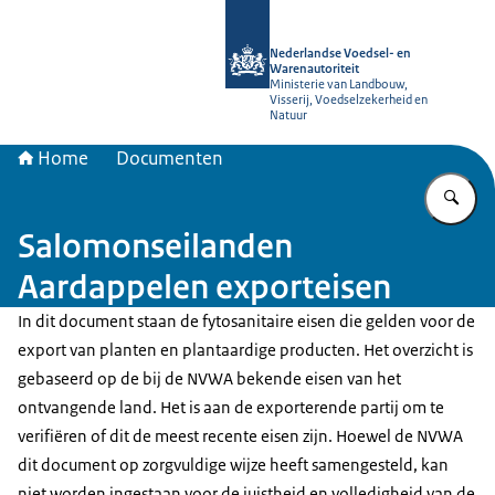
Naar de homepage van NVWA
Nederlandse Voedsel- en
Warenautoriteit
Ministerie van Landbouw,
Visserij, Voedselzekerheid en
Natuur
Home
Documenten
Vu
Salomonseilanden
Aardappelen exporteisen
In dit document staan de fytosanitaire eisen die gelden voor de
export van planten en plantaardige producten. Het overzicht is
gebaseerd op de bij de NVWA bekende eisen van het
ontvangende land. Het is aan de exporterende partij om te
verifiëren of dit de meest recente eisen zijn. Hoewel de NVWA
dit document op zorgvuldige wijze heeft samengesteld, kan
niet worden ingestaan voor de juistheid en volledigheid van de