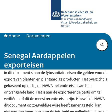
Naar de homepage van NVWA
Nederlandse Voedsel- en
Warenautoriteit
Ministerie van Landbouw,
Visserij, Voedselzekerheid en
Natuur
Home
Documenten
Vu
Senegal Aardappelen
exporteisen
In dit document staan de fytosanitaire eisen die gelden voor de
export van planten en plantaardige producten. Het overzicht is
gebaseerd op de bij de NVWA bekende eisen van het
ontvangende land. Het is aan de exporterende partij om te
verifiëren of dit de meest recente eisen zijn. Hoewel de NVWA
dit document op zorgvuldige wijze heeft samengesteld, kan
niet worden ingestaan voor de juistheid en volledigheid van de