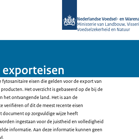
Naar de homepage van NVWA
Nederlandse Voedsel- en Warena
Ministerie van Landbouw, Visseri
Voedselzekerheid en Natuur
 exporteisen
 fytosanitaire eisen die gelden voor de export van
producten. Het overzicht is gebaseerd op de bij de
 het ontvangende land. Het is aan de
e verifiëren of dit de meest recente eisen
t document op zorgvuldige wijze heeft
worden ingestaan voor de juistheid en volledigheid
elde informatie. Aan deze informatie kunnen geen
d.