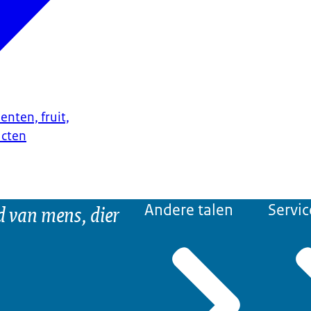
enten, fruit,
ucten
d van mens, dier
Andere talen
Servic