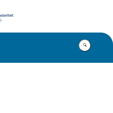
utoriteit
j,
Vul in wat u z