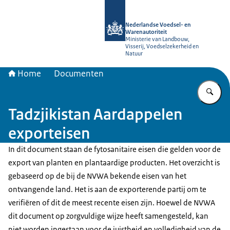
Naar de homepage van NVWA
Nederlandse Voedsel- en
Warenautoriteit
Ministerie van Landbouw,
Visserij, Voedselzekerheid en
Natuur
Home
Documenten
Vu
Tadzjikistan Aardappelen
exporteisen
In dit document staan de fytosanitaire eisen die gelden voor de
export van planten en plantaardige producten. Het overzicht is
gebaseerd op de bij de NVWA bekende eisen van het
ontvangende land. Het is aan de exporterende partij om te
verifiëren of dit de meest recente eisen zijn. Hoewel de NVWA
dit document op zorgvuldige wijze heeft samengesteld, kan
niet worden ingestaan voor de juistheid en volledigheid van de