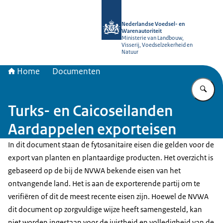
Naar de homepage van NVWA
Nederlandse Voedsel- en
Warenautoriteit
Ministerie van Landbouw,
Visserij, Voedselzekerheid en
Natuur
Home
Documenten
Vu
Turks- en Caicoseilanden
Aardappelen exporteisen
In dit document staan de fytosanitaire eisen die gelden voor de
export van planten en plantaardige producten. Het overzicht is
gebaseerd op de bij de NVWA bekende eisen van het
ontvangende land. Het is aan de exporterende partij om te
verifiëren of dit de meest recente eisen zijn. Hoewel de NVWA
dit document op zorgvuldige wijze heeft samengesteld, kan
niet worden ingestaan voor de juistheid en volledigheid van de