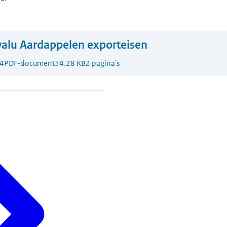
alu Aardappelen exporteisen
4
PDF-document
34.28 KB
2 pagina's