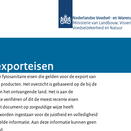
Naar de homepage van NVWA
Nederlandse Voedsel- en Warena
Ministerie van Landbouw, Visseri
Voedselzekerheid en Natuur
exporteisen
 fytosanitaire eisen die gelden voor de export van
producten. Het overzicht is gebaseerd op de bij de
 het ontvangende land. Het is aan de
e verifiëren of dit de meest recente eisen
t document op zorgvuldige wijze heeft
worden ingestaan voor de juistheid en volledigheid
elde informatie. Aan deze informatie kunnen geen
d.