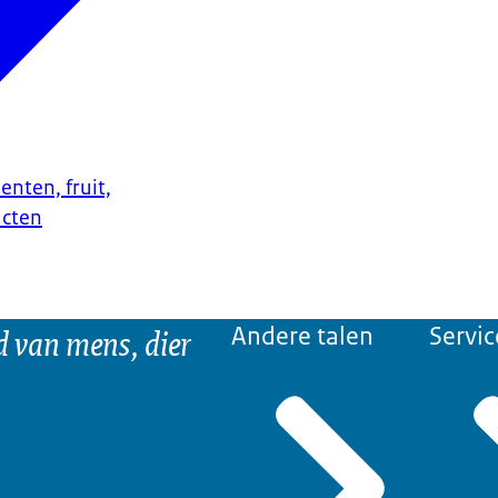
enten, fruit,
ucten
d van mens, dier
Andere talen
Servic