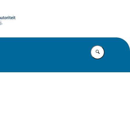
utoriteit
j,
Vul in wat u z