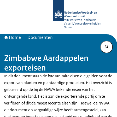
Naar de homepage van NVWA
Nederlandse Voedsel- en
Warenautoriteit
Ministerie van Landbouw,
Visserij, Voedselzekerheid en
Natuur
Home
Documenten
Vu
Zimbabwe Aardappelen
exporteisen
In dit document staan de fytosanitaire eisen die gelden voor de
export van planten en plantaardige producten. Het overzicht is
gebaseerd op de bij de NVWA bekende eisen van het
ontvangende land. Het is aan de exporterende partij om te
verifiëren of dit de meest recente eisen zijn. Hoewel de NVWA
dit document op zorgvuldige wijze heeft samengesteld, kan
niet worden ingestaan voor de juistheid en volledigheid van de