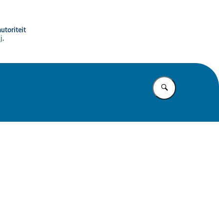
utoriteit
j,
Vul in wat u z