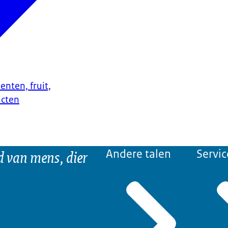
enten, fruit,
ucten
d van mens, dier
Andere talen
Servic