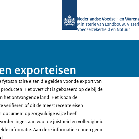
Naar de homepage van NVWA
Nederlandse Voedsel- en Warena
Ministerie van Landbouw, Visseri
Voedselzekerheid en Natuur
en exporteisen
 fytosanitaire eisen die gelden voor de export van
producten. Het overzicht is gebaseerd op de bij de
 het ontvangende land. Het is aan de
e verifiëren of dit de meest recente eisen
t document op zorgvuldige wijze heeft
worden ingestaan voor de juistheid en volledigheid
elde informatie. Aan deze informatie kunnen geen
d.