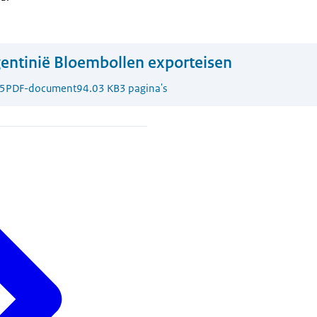
entinië Bloembollen exporteisen
5
PDF-document
94.03 KB
3 pagina's