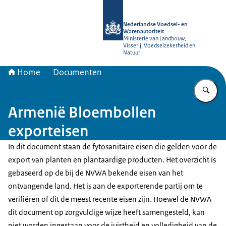
Naar de homepage van NVWA
Nederlandse Voedsel- en
Warenautoriteit
Ministerie van Landbouw,
Visserij, Voedselzekerheid en
Natuur
Home
Documenten
Vu
Armenië Bloembollen
exporteisen
In dit document staan de fytosanitaire eisen die gelden voor de
export van planten en plantaardige producten. Het overzicht is
gebaseerd op de bij de NVWA bekende eisen van het
ontvangende land. Het is aan de exporterende partij om te
verifiëren of dit de meest recente eisen zijn. Hoewel de NVWA
dit document op zorgvuldige wijze heeft samengesteld, kan
niet worden ingestaan voor de juistheid en volledigheid van de