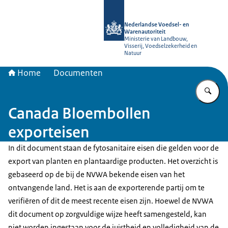
Naar de homepage van NVWA
Nederlandse Voedsel- en
Warenautoriteit
Ministerie van Landbouw,
Visserij, Voedselzekerheid en
Natuur
Home
Documenten
Vu
Canada Bloembollen
exporteisen
In dit document staan de fytosanitaire eisen die gelden voor de
export van planten en plantaardige producten. Het overzicht is
gebaseerd op de bij de NVWA bekende eisen van het
ontvangende land. Het is aan de exporterende partij om te
verifiëren of dit de meest recente eisen zijn. Hoewel de NVWA
dit document op zorgvuldige wijze heeft samengesteld, kan
niet worden ingestaan voor de juistheid en volledigheid van de