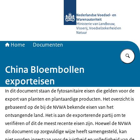
Naar de homepage van NVWA
Nederlandse Voedsel- en
Warenautoriteit
Ministerie van Landbouw,
Visserij, Voedselzekerheid en
Natuur
Home
Documenten
Vu
China Bloembollen
exporteisen
In dit document staan de fytosanitaire eisen die gelden voor de
export van planten en plantaardige producten. Het overzicht is
gebaseerd op de bij de NVWA bekende eisen van het
ontvangende land. Het is aan de exporterende partij om te
verifiëren of dit de meest recente eisen zijn. Hoewel de NVWA
dit document op zorgvuldige wijze heeft samengesteld, kan
niet worden ingestaan voor de juistheid en volledigheid van de